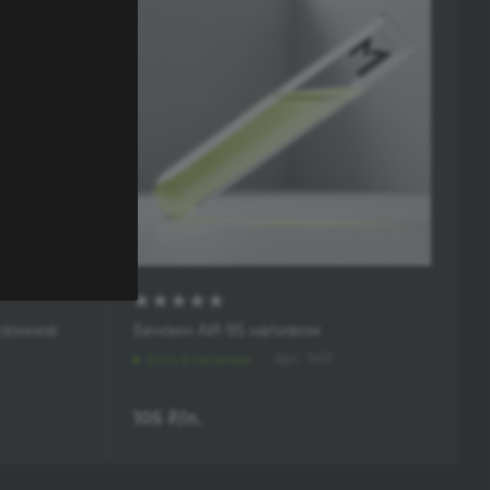
езонное
Бензин АИ-95 наливом
Арт.: 1451
Есть в наличии
105
₽
/л.