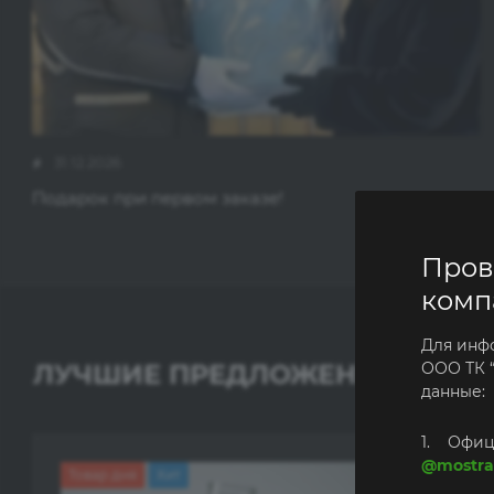
31.12.2026
Подарок при первом заказе!
Пров
комп
Для инф
ЛУЧШИЕ ПРЕДЛОЖЕНИЯ
ООО ТК 
данные:
1. Офиц
@mostra
Товар дня
Хит
Хит