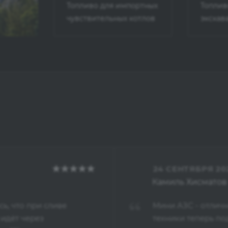
Топливо для импортных
Топлив
чувствительных котлов
экскав
24 СЕНТЯБРЯ 20
Камиль Хисматов
, что при сливе
Мини АЗС - отличн
 идёт через
техники теперь по