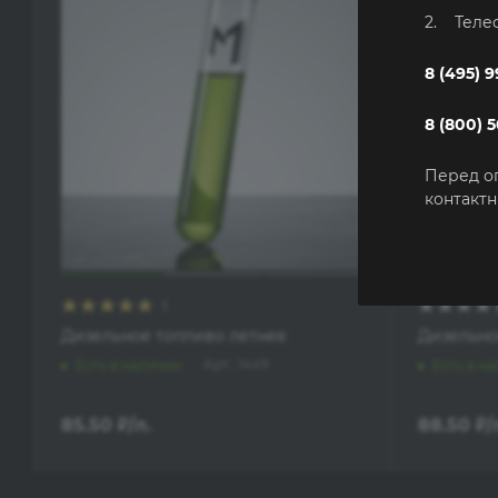
2. Теле
8 (495) 
8 (800) 
Перед о
контактн
1
Дизельное топливо летнее
Дизельно
Арт.: 1449
Есть в наличии
Есть в н
85.50
₽
/л.
88.50
₽
/