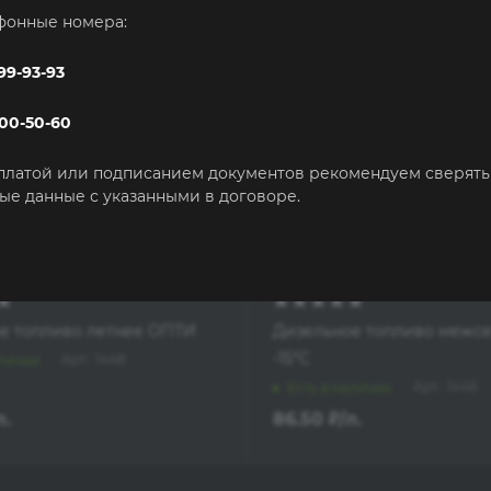
фонные номера:
999-93-93
500-50-60
платой или подписанием документов рекомендуем сверять
ые данные с указанными в договоре.
е топливо летнее ОПТИ
Дизельное топливо межс
-15°C
Арт.: 1448
аличии
Арт.: 1446
Есть в наличии
л.
86.50
₽
/л.