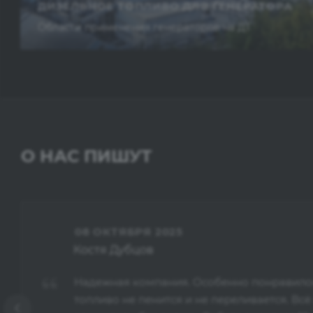
ДИЗЕЛЬНОЕ ТОПЛИВО ДЛЯ ГЕНЕРАТОРА
Области применения генераторов на ДТ
О НАС ПИШУТ
08 ОКТЯБРЯ 2025
Костя Дубцов
Надежная компания. Особенно понравилось
топливо не пенится и не переливается. Всё