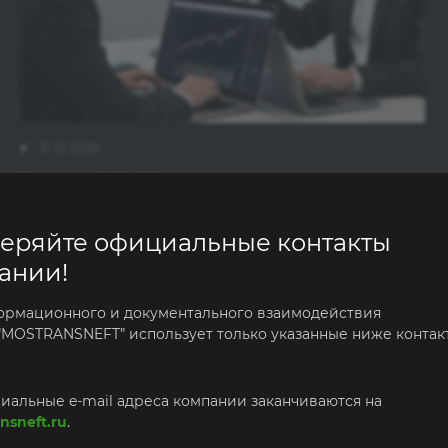
31.12.2026
Приведи БИЗНЕС!
еряйте официальные контакты
ании!
ормационного и документального взаимодействия
“MOSTRANSNEFT” использует только указанные ниже контак
Хи
иальные e-mail адреса компании заканчиваются на
nsneft.ru
.
Хит